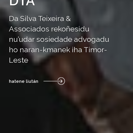
DTA
Da Silva Teixeira &
Associados rekoñesidu
nu’udar sosiedade advogadu
ho naran-kmanek iha Timor-
Leste
hatene liután