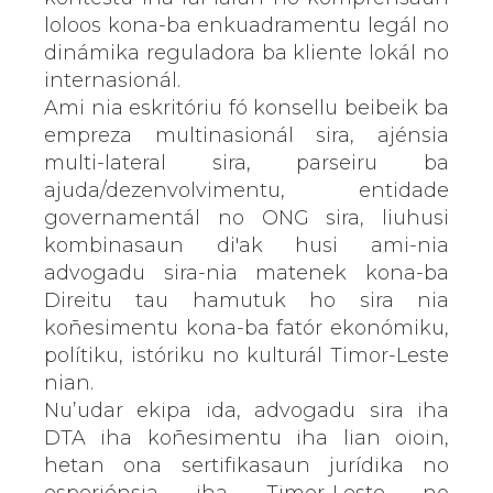
loloos kona-ba enkuadramentu legál no
dinámika reguladora ba kliente lokál no
internasionál.
Ami nia eskritóriu fó konsellu beibeik ba
empreza multinasionál sira, ajénsia
multi-lateral sira, parseiru ba
ajuda/dezenvolvimentu, entidade
governamentál no ONG sira, liuhusi
kombinasaun di'ak husi ami-nia
advogadu sira-nia matenek kona-ba
Direitu tau hamutuk ho sira nia
koñesimentu kona-ba fatór ekonómiku,
polítiku, istóriku no kulturál Timor-Leste
nian.
Nu’udar ekipa ida, advogadu sira iha
DTA iha koñesimentu iha lian oioin,
hetan ona sertifikasaun jurídika no
esperiénsia iha Timor-Leste no