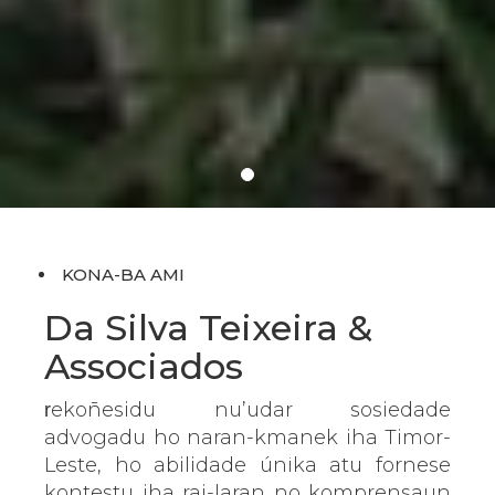
KONA-BA AMI
Da Silva Teixeira &
Associados
ekoñesidu nu’udar sosiedade
r
advogadu ho naran-kmanek iha Timor-
Leste,
ho
abilidade
únika
atu fornese
kontestu iha rai-laran no komprensaun