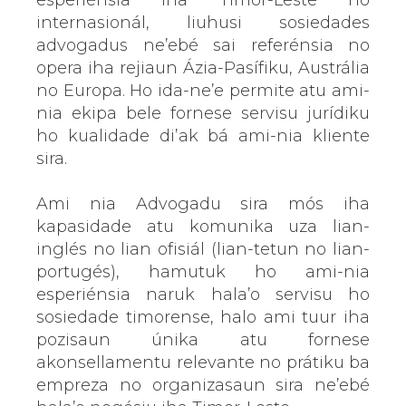
internasionál, liuhusi sosiedades
advogadus ne’ebé sai referénsia no
opera iha rejiaun Ázia-Pasífiku, Austrália
no Europa. Ho ida-ne’e permite atu ami-
nia ekipa bele fornese servisu jurídiku
ho kualidade di’ak bá ami-nia kliente
sira.
Ami nia Advogadu sira mós iha
kapasidade atu komunika uza lian-
inglés no lian ofisiál (lian-tetun no lian-
portugés), hamutuk ho ami-nia
esperiénsia naruk hala’o servisu ho
sosiedade timorense, halo ami tuur iha
pozisaun únika atu fornese
akonsellamentu relevante no prátiku ba
empreza no organizasaun sira ne’ebé