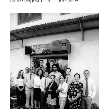
hala’o negósiu iha Timor-Leste.